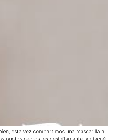
ien, esta vez compartimos una mascarilla a
los puntos negros, es desinflamante, antiacné,