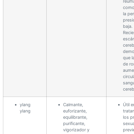
reumá
como
la pe
presi
baja.
Reci
escá
cereb
demo
que l
de r
aumen
circu
sangu
cereb
ylang
Calmante,
Útil e
ylang
euforizante,
trata
equilibrante,
los p
purificante,
sexua
vigorizador y
previ