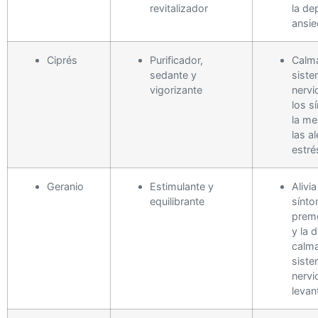
revitalizador
la de
ansi
Ciprés
Purificador,
Calma
sedante y
sist
vigorizante
nervi
los s
la me
las al
estré
Geranio
Estimulante y
Alivia
equilibrante
sínt
prem
y la 
calma
sist
nervi
levan