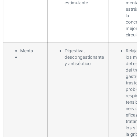
estimulante
mental
estré
la
conce
mejor
circu
Menta
Digestiva,
Relaj
descongestionante
los 
y antiséptico
del 
del t
gastr
trast
prob
respi
tensi
nervi
efica
trata
los s
la gri