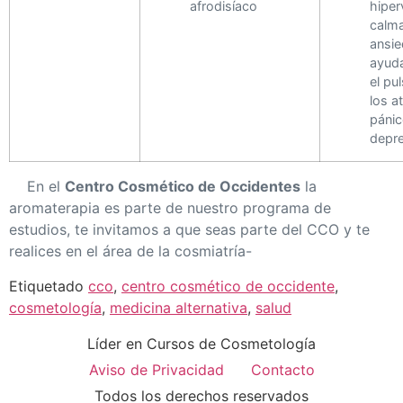
afrodisíaco
hiper
calma
ansie
ayuda
el pu
los a
pánico
depr
En el
Centro Cosmético de Occidentes
la
aromaterapia es parte de nuestro programa de
estudios, te invitamos a que seas parte del CCO y te
realices en el área de la cosmiatría-
Etiquetado
cco
,
centro cosmético de occidente
,
cosmetología
,
medicina alternativa
,
salud
Líder en Cursos de Cosmetología
Aviso de Privacidad
Contacto
Todos los derechos reservados