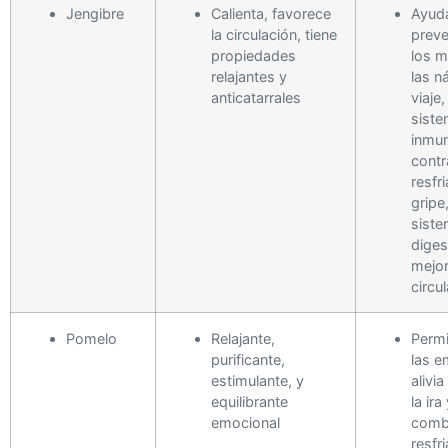
Jengibre
Calienta, favorece
Ayud
la circulación, tiene
preven
propiedades
los m
relajantes y
las n
anticatarrales
viaje,
sist
inmu
contr
resfr
gripe,
sist
diges
mejor
circu
Pomelo
Relajante,
Permi
purificante,
las e
estimulante, y
alivia
equilibrante
la ir
emocional
comba
resfr