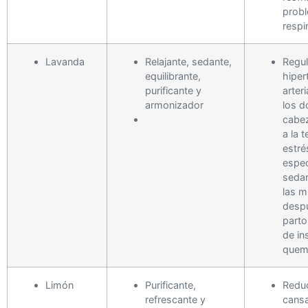
prob
respi
Lavanda
Relajante, sedante,
Regul
equilibrante,
hiper
purificante y
arteri
armonizador
los d
cabe
a la t
estré
espe
sedan
las m
desp
parto
de in
quem
Limón
Purificante,
Reduc
refrescante y
cans