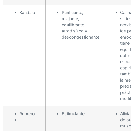
Sándalo
Purificante,
Calma
relajante,
sist
equilibrante,
nervi
afrodisíaco y
los p
descongestionante
emoc
tiene
equil
sobre
el cu
espíri
tamb
la me
prepa
práct
medit
Romero
Estimulante
Alivia
dolor
musc