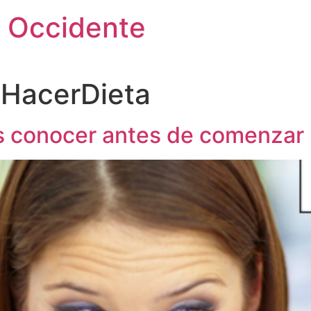
 Occidente
HacerDieta
s conocer antes de comenzar 