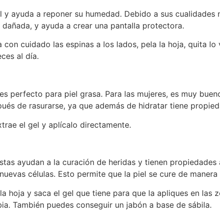
 y ayuda a reponer su humedad. Debido a sus cualidades nu
y dañada, y ayuda a crear una pantalla protectora.
on cuidado las espinas a los lados, pela la hoja, quita lo v
ces al día.
e es perfecto para piel grasa. Para las mujeres, es muy bueno
spués de rasurarse, ya que además de hidratar tiene propie
rae el gel y aplícalo directamente.
tas ayudan a la curación de heridas y tienen propiedades an
evas células. Esto permite que la piel se cure de manera r
hoja y saca el gel que tiene para que la apliques en las z
ibia. También puedes conseguir un jabón a base de sábila.