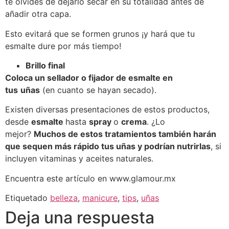
te olvides de dejarlo secar en su totalidad antes de
añadir otra capa.
Esto evitará que se formen grunos ¡y hará que tu
esmalte dure por más tiempo!
Brillo final
Coloca un sellador o fijador de esmalte en
tus
uñas
(en cuanto se hayan secado).
Existen diversas presentaciones de estos productos,
desde
esmalte
hasta
spray
o
crema
. ¿Lo
mejor?
Muchos de estos tratamientos también harán
que sequen más rápido tus uñas y podrían nutrirlas
, si
incluyen vitaminas y aceites naturales.
Encuentra este artículo en www.glamour.mx
Etiquetado
belleza
,
manicure
,
tips
,
uñas
Deja una respuesta