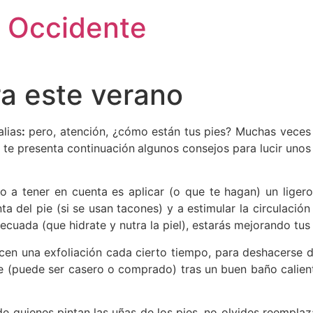
 Occidente
ra este verano
alias
:
pero, atención, ¿cómo están tus pies? Muchas veces 
te presenta continuación
algunos consejos para lucir unos 
o a tener en cuenta es aplicar (o que te hagan) un liger
a del pie (si se usan tacones) y a estimular la circulació
uada (que hidrate y nutra la piel), estarás mejorando tus p
en una exfoliación cada cierto tiempo, para deshacerse de
nte (puede ser casero o comprado) tras un buen baño calient
de quienes pintan las uñas de los pies, no olvides reemplaz