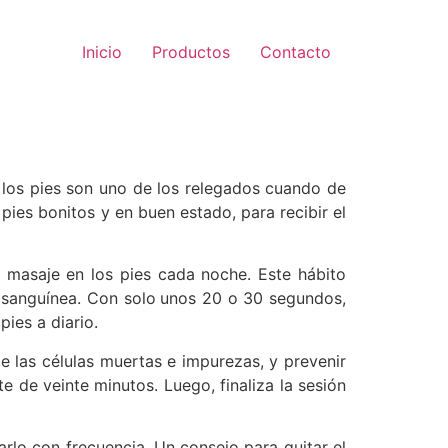
Inicio
Productos
Contacto
los pies son uno de los relegados cuando de
pies bonitos y en buen estado, para recibir el
o masaje en los pies cada noche. Este hábito
n sanguínea. Con solo
unos 20 o 30 segundos,
ies a diario.
 las células muertas e impurezas, y prevenir
e de veinte minutos. Luego, finaliza la sesión
arlo con frecuencia. Un consejo para quitar el