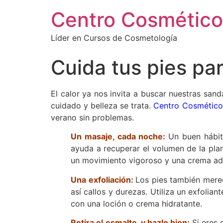
Centro Cosmético
Líder en Cursos de Cosmetología
Cuida tus pies pa
El calor ya nos invita a buscar nuestras sand
cuidado y belleza se trata.
Centro Cosmético
verano sin problemas.
Un masaje, cada noche:
Un buen hábit
ayuda a recuperar el volumen de la plant
un movimiento vigoroso y una crema adec
Una exfoliación:
Los pies también merec
así callos y durezas. Utiliza un exfolia
con una loción o crema hidratante.
Retira el esmalte, y hazlo bien:
Si eres 